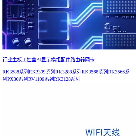
行业主板
工控盒
Ai显示模组
配件
路由器网卡
RK3588系列
RK3399系列
RK3288系列
RK3568系列
RK3566系
列
PX30系列
RV1109系列
RK3128系列